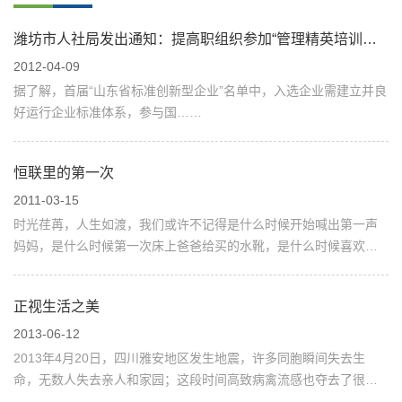
潍坊市人社局发出通知：提高职组织参加“管理精英培训之
鹰雁团队延安行”活动
2012-04-09
据了解，首届“山东省标准创新型企业”名单中，入选企业需建立并良
好运行企业标准体系，参与国……
恒联里的第一次
2011-03-15
时光荏苒，人生如渡，我们或许不记得是什么时候开始喊出第一声
妈妈，是什么时候第一次床上爸爸给买的水靴，是什么时候喜欢上
举着雨伞在雨里转圈圈；想不起第一次完不成作业时的罚站，想不
起第一次偷摘老婆婆家树上的石榴，想不起第一次拽女孩子辫子把
正视生活之美
她拽哭的时......
2013-06-12
2013年4月20日，四川雅安地区发生地震，许多同胞瞬间失去生
命，无数人失去亲人和家园；这段时间高致病禽流感也夺去了很多
人的健康。越来越多的人开始停下忙碌的脚步，对比反思自己现在