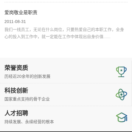
的生活：与这些失去亲人、流离失所、失掉健康的人相比，我们的
爱岗敬业是职责
日子宛如在天堂一般……
2011-08-31
我们一线员工，无论在什么岗位，只要热爱自己的本职工作，全身
心的投入到工作中，就一定能在工作中体现出自身价值......
荣誉资质
历经近20余年的创新发展
科技创新
国家重点支持的骨干企业
人才招聘
持续发展、永续经营的根本