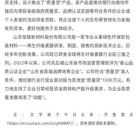
资支持，设计推出了“质量贷”产品，该产品是潍坊银行向潍坊市
辖区内荣获各级政府质量奖、品牌认证奖励等符合条件的企业或
个人发放的流动资金贷款，将企业或个人的无形荣誉转化为金融
有形资本，更好地服务于实体经济。
山东恒联新材料股份有限公司是一家专业从事绿色环保型包
装材料——再生纤维素膜研发、制造、销售的高新技术企业，历
经多年创新发展，公司现已跻身全球再生纤维素膜行业前三强之
列。2022年以来，公司先后被山东省市场监督管理局评为“泰山品
质认证企业”“山东省高端品牌培育企业”。公司符合“质量贷”准入
条件，潍坊银行总行营业部对接为其发放“质量贷”1000万元，有
力地支持了企业日常经营资金周转和产能升级需求，为企业高质
量发展增添了“动能”。
注：文字源于今日头条-齐鲁壹点
（
https://m.toutiao.com/is/iy8WRRT/
），若有侵权请联系删除。